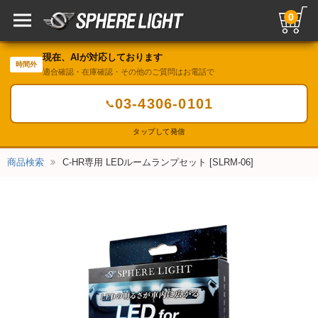
0
現在、AIが対応しております
時間外
適合確認・在庫確認・その他のご質問はお電話で
03-4306-0101
📞
タップして発信
商品検索
C-HR専用 LEDルームランプセット [SLRM-06]