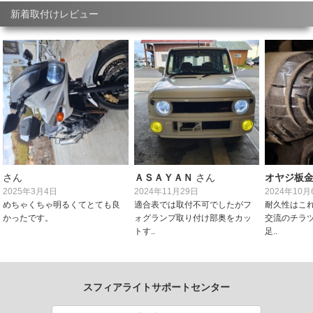
新着取付けレビュー
さん
ＡＳＡＹＡＮ
さん
オヤジ板
2025年3月4日
2024年11月29日
2024年10月
めちゃくちゃ明るくてとても良
適合表では取付不可でしたがフ
耐久性はこれ
かったです。
ォグランプ取り付け部奥をカッ
交流のチラ
トす..
足..
スフィアライトサポートセンター