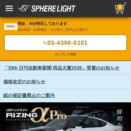
0
現在、AIが対応しております
時間外
適合確認・在庫確認・その他のご質問はお電話で
03-4306-0101
📞
タップして発信
「39th 日刊自動車新聞 用品大賞2026」受賞のお知らせ
価格改定のお知らせ
紙の保証書廃止のご案内