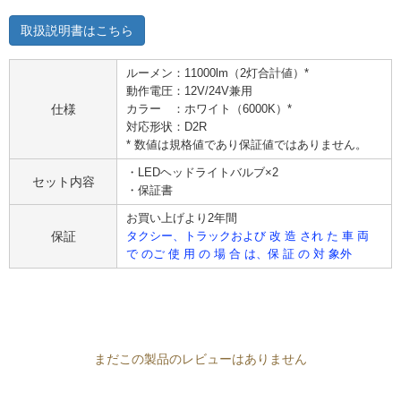
取扱説明書はこちら
ルーメン：11000lm（2灯合計値）*
動作電圧：12V/24V兼用
仕様
カラー ：ホワイト（6000K）*
対応形状：D2R
* 数値は規格値であり保証値ではありません。
・LEDヘッドライトバルブ×2
セット内容
・保証書
お買い上げより2年間
保証
タクシー、トラックおよび 改 造 され た 車 両
で のご 使 用 の 場 合 は、保 証 の 対 象外
まだこの製品のレビューはありません