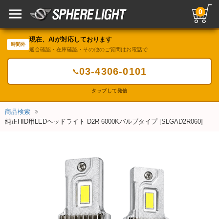
0
現在、AIが対応しております
時間外
適合確認・在庫確認・その他のご質問はお電話で
03-4306-0101
📞
タップして発信
商品検索
純正HID用LEDヘッドライト D2R 6000Kバルブタイプ [SLGAD2R060]