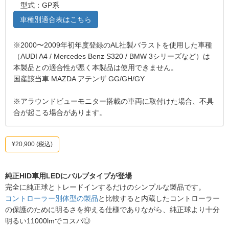
型式：GP系
車種別適合表はこちら
※2000〜2009年初年度登録のAL社製バラストを使用した車種
（AUDI A4 / Mercedes Benz S320 / BMW 3シリーズなど）は
本製品との適合性が悪く本製品は使用できません。
国産該当車 MAZDA アテンザ GG/GH/GY
※アラウンドビューモニター搭載の車両に取付けた場合、不具
合が起こる場合があります。
¥20,900
(税込)
純正HID車用LEDにバルブタイプが登場
完全に純正球とトレードインするだけのシンプルな製品です。
コントローラー別体型の製品
と比較すると内蔵したコントローラー
の保護のために明るさを抑える仕様でありながら、純正球より十分
明るい11000lmでコスパ◎