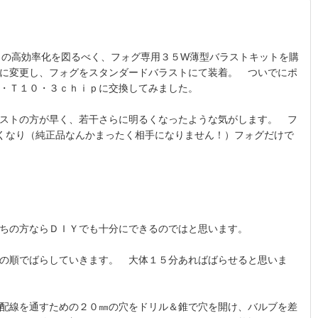
の高効率化を図るべく、フォグ専用３５W薄型バラストキットを購
に変更し、フォグをスタンダードバラストにて装着。 ついでにポ
・Ｔ１０・３ｃｈｉｐに交換してみました。
ストの方が早く、若干さらに明るくなったような気がします。 フ
くなり（純正品なんかまったく相手になりません！）フォグだけで
ちの方ならＤＩＹでも十分にできるのではと思います。
の順でばらしていきます。 大体１５分あればばらせると思いま
配線を通すための２０㎜の穴をドリル＆錐で穴を開け、バルブを差