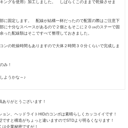
キングを使用）加工しました。 しばらくこのままで乾燥させま
部に固定します。 配線が結構一杯だったので配置の際はご注意下
部に十分なスペースがあるので２個ともそこに２０㎝のステーで固
余った配線類はそこですべて整理しておきました。
コンの乾燥時間もありますので大体２時間３０分くらいで完成しま
のみ！
しようかな～♪
稿ありがとうございます！
ション、ヘッドライトHIDのコンボは素晴らしくカッコイイです！
型ですと構造がちょっと違いますのでSTDより明るくなります！
くは企業秘密ですが！