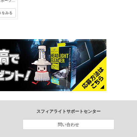
・車種情報 ジープ ラングラーアンリミテッド スポーツ 2017 ・取り付けた商品 ライジング2LEDヘッドライト4500K H4 ..
きをみる
スフィアライトサポートセンター
問い合わせ