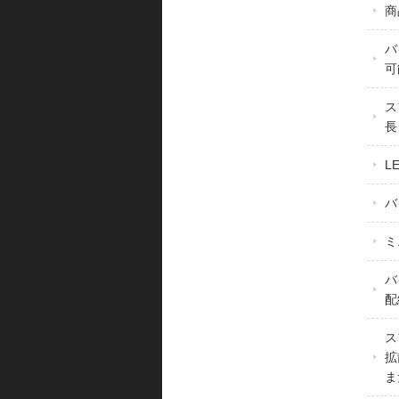
商
バ
可
ス
長
L
バ
ミ
バ
配
ス
拡
ま