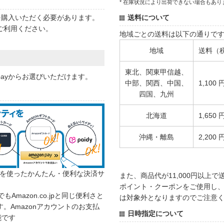
* 在庫状況により出荷できない場合もあり
状を購入いただく必要があります。
送料について
ご利用ください。
地域ごとの送料は以下の通りで
地域
送料（
東北、関東甲信越、
 payからお選びいただけます。
中部、関西、中国、
1,100 
四国、九州
北海道
1,650 
沖縄・離島
2,200 
カウントを使ったかんたん・便利な決済サ
また、商品代が11,000円以上
ポイント・クーポンをご使用し、商
でもAmazon.co.jpと同じ便利さと
は対象外となりますのでご注意
。Amazonアカウントのお支払
日時指定について
能です