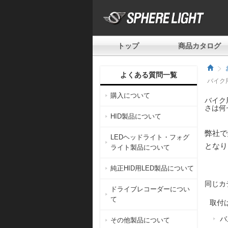
トップ
商品カタログ
よくある質問一覧
バイク用
購入について
バイク
さは何
HID製品について
弊社で
LEDヘッドライト・フォグ
となり
ライト製品について
純正HID用LED製品について
同じカ
ドライブレコーダーについ
て
取付
バ
その他製品について