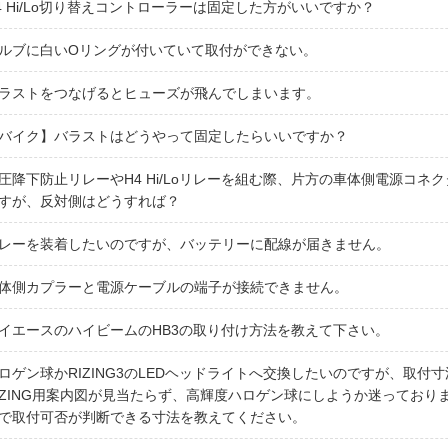
4 Hi/Lo切り替えコントローラーは固定した方がいいですか？
ルブに白いOリングが付いていて取付ができない。
ラストをつなげるとヒューズが飛んでしまいます。
バイク】バラストはどうやって固定したらいいですか？
圧降下防止リレーやH4 Hi/Loリレーを組む際、片方の車体側電源コ
すが、反対側はどうすれば？
レーを装着したいのですが、バッテリーに配線が届きません。
体側カプラーと電源ケーブルの端子が接続できません。
イエースのハイビームのHB3の取り付け方法を教えて下さい。
ロゲン球かRIZING3のLEDヘッドライトへ交換したいのですが、取付
IZING用案内図が見当たらず、高輝度ハロゲン球にしようか迷っており
で取付可否が判断できる寸法を教えてください。