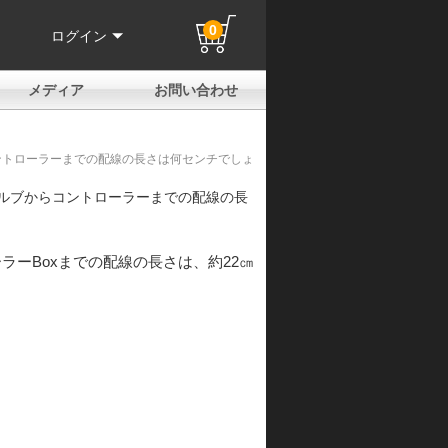
0
ログイン
メディア
お問い合わせ
はじめての方へ
よくある質問
電話でのお問い合わせ
メールお問い合わせ
全国取扱店
全国取付協力店
業販申請フォーム
製品保証申請のご案内
ユーザー登録（保証）
ブからコントローラーまでの配線の長さは何センチでしょうか？
す。 バルブからコントローラーまでの配線の長
ラーBoxまでの配線の長さは、約22㎝