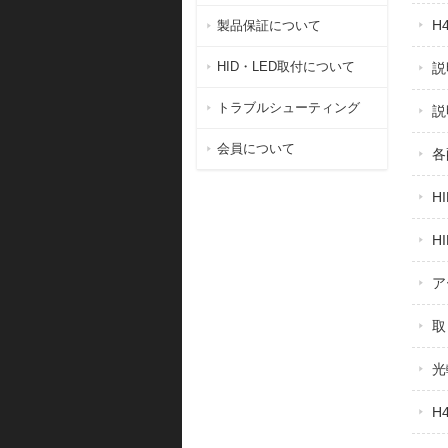
H
製品保証について
HID・LED取付について
説
トラブルシューティング
説
会員について
各
H
H
ア
取
光
H