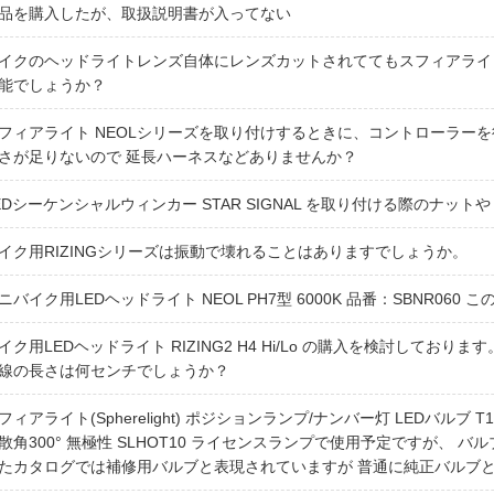
品を購入したが、取扱説明書が入ってない
イクのヘッドライトレンズ自体にレンズカットされててもスフィアライ
能でしょうか？
フィアライト NEOLシリーズを取り付けするときに、コントローラー
さが足りないので 延長ハーネスなどありませんか？
EDシーケンシャルウィンカー STAR SIGNAL を取り付ける際のナッ
イク用RIZINGシリーズは振動で壊れることはありますでしょうか。
ニバイク用LEDヘッドライト NEOL PH7型 6000K 品番：SBNR060
イク用LEDヘッドライト RIZING2 H4 Hi/Lo の購入を検討してお
線の長さは何センチでしょうか？
フィアライト(Spherelight) ポジションランプ/ナンバー灯 LEDバルブ T10
散角300° 無極性 SLHOT10 ライセンスランプで使用予定ですが、
たカタログでは補修用バルブと表現されていますが 普通に純正バルブ