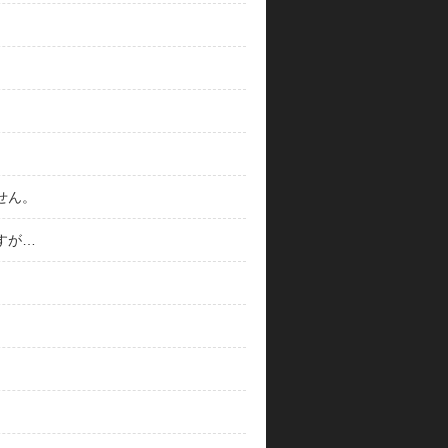
せん。
すが…