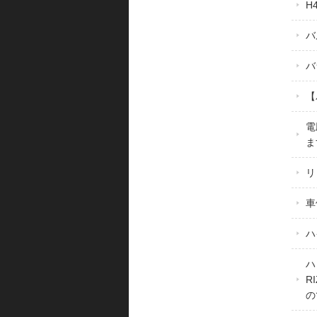
H
バ
バ
【
電
ま
リ
車
ハ
ハ
R
の