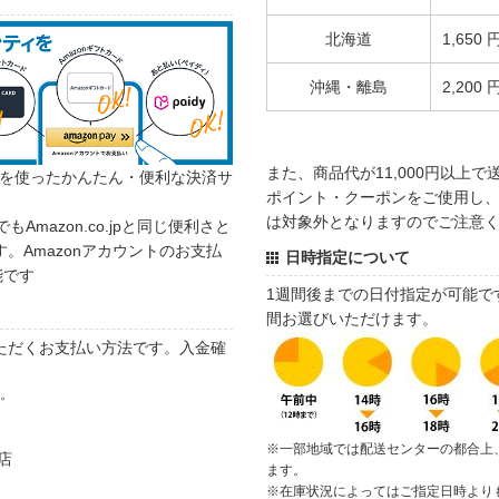
北海道
1,650 
沖縄・離島
2,200 
また、商品代が11,000円以上
カウントを使ったかんたん・便利な決済サ
ポイント・クーポンをご使用し、商
は対象外となりますのでご注意
でもAmazon.co.jpと同じ便利さと
。Amazonアカウントのお支払
日時指定について
能です
1週間後までの日付指定が可能で
間お選びいただけます。
ただくお支払い方法です。入金確
す。
※一部地域では配送センターの都合上
店
ます。
※在庫状況によってはご指定日時より