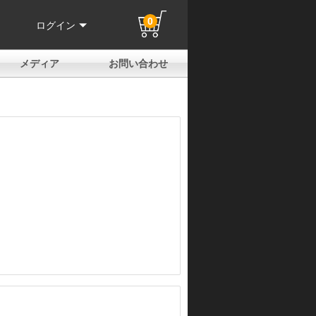
0
ログイン
メディア
お問い合わせ
はじめての方へ
よくある質問
電話でのお問い合わせ
メールお問い合わせ
全国取扱店
全国取付協力店
業販申請フォーム
製品保証申請のご案内
ユーザー登録（保証）