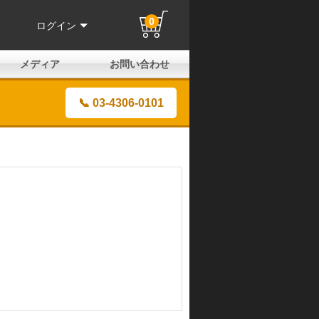
0
ログイン
メディア
お問い合わせ
はじめての方へ
よくある質問
電話でのお問い合わせ
メールお問い合わせ
全国取扱店
全国取付協力店
業販申請フォーム
製品保証申請のご案内
ユーザー登録（保証）
📞 03-4306-0101