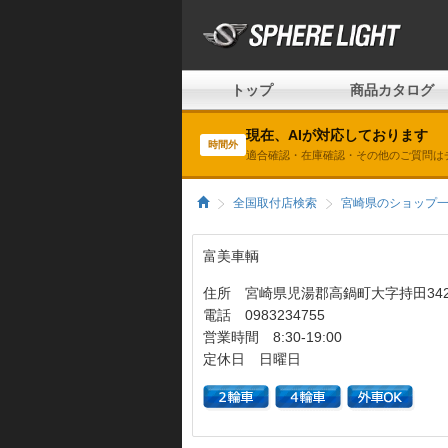
トップ
商品カタログ
現在、AIが対応しております
時間外
適合確認・在庫確認・その他のご質問は
全国取付店検索
宮崎県のショップ
富美車輌
住所 宮崎県児湯郡高鍋町大字持田3422
電話 0983234755
営業時間 8:30-19:00
定休日 日曜日