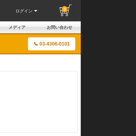
0
ログイン
メディア
お問い合わせ
はじめての方へ
よくある質問
電話でのお問い合わせ
メールお問い合わせ
全国取扱店
全国取付協力店
業販申請フォーム
製品保証申請のご案内
ユーザー登録（保証）
📞 03-4306-0101