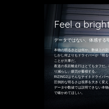
Feel a brigh
データではない、体感する
本物の明るさとは何か。数値上の定
しかし何よりもドライバーが『明る
ことが大事だ。
夜道の長距離走行はとてもタフだ。
り減らし、疲労が蓄積する。
RIZING2はそんなナイトドライバ
圧倒的な明るさは視界を大きく変え
データや数値では説明できない本物
で確かめてほしい。