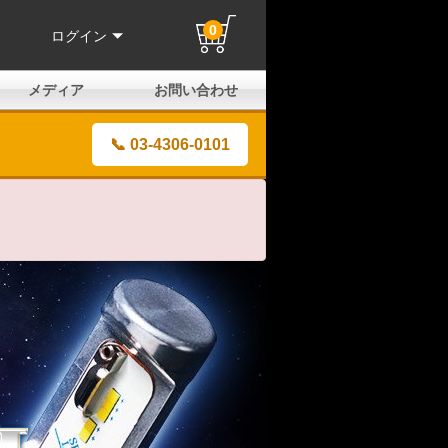
0
ログイン
メディア
お問い合わせ
はじめての方へ
よくある質問
電話でのお問い合わせ
メールお問い合わせ
全国取扱店
全国取付協力店
業販申請フォーム
製品保証申請のご案内
ユーザー登録（保証）
📞 03-4306-0101