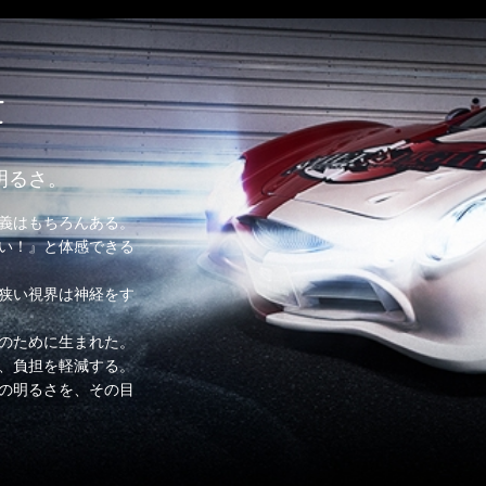
t
明るさ。
義はもちろんある。
い！』と体感できる
狭い視界は神経をす
ーのために生まれた。
、負担を軽減する。
の明るさを、その目