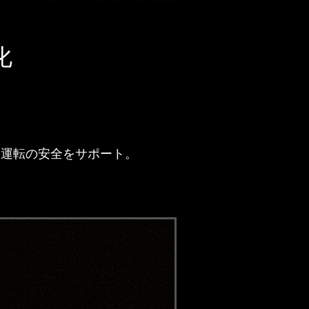
化
間運転の安全をサポート。
。