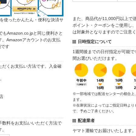
また、商品代が11,000円以上
カウントを使ったかんたん・便利な決済サ
ポイント・クーポンをご使用し、商
は対象外となりますのでご注意
でもAmazon.co.jpと同じ便利さと
。Amazonアカウントのお支払
日時指定について
能です
1週間後までの日付指定が可能で
間お選びいただけます。
ただくお支払い方法です。入金確
す。
※一部地域では配送センターの都合上
店
ます。
※在庫状況によってはご指定日時より
で、予めご了承ください。
配達業者
手数料をお支払いいただく方法で
す。
ヤマト運輸でお届けいたします