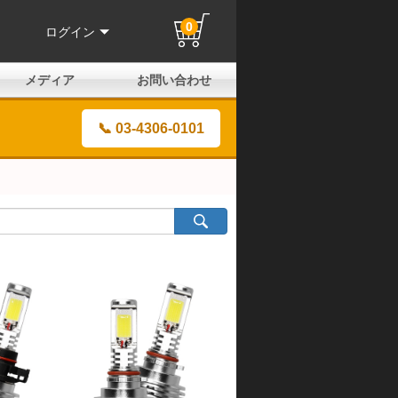
0
ログイン
メディア
お問い合わせ
はじめての方へ
よくある質問
電話でのお問い合わせ
メールお問い合わせ
全国取扱店
全国取付協力店
業販申請フォーム
製品保証申請のご案内
ユーザー登録（保証）
📞 03-4306-0101