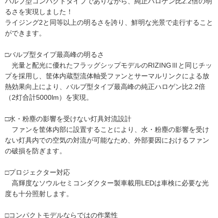
バルブ型コンパクトタイプでありながら、純正ハロゲン比2.2倍の明
るさを実現しました！
ライジング2と同等以上の明るさを誇り、鮮明な光景で走行すること
ができます。
□バルブ型タイプ最高峰の明るさ
光量と配光に優れたフラッグシップモデルのRIZINGⅢと同じチッ
プを採用し、筐体内蔵型流体軸受ファンとサーマルリンクによる放
熱効果向上により、バルブ型タイプ最高峰の純正ハロゲン比2.2倍
（2灯合計5000lm）を実現。
□水・粉塵の影響を受けない灯具対流設計
ファンを筐体内部に設置することにより、水・粉塵の影響を受け
ない灯具内での空気の対流が可能なため、外部要因におけるファン
の破損を防ぎます。
□プロジェクター対応
高輝度なソウルセミコンダクター製車載用LEDは車検に必要な光
度も十分照射します。
□コンパクトモデルならではの作業性