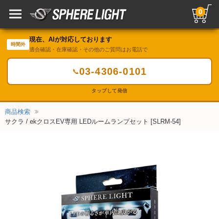
0
現在、AIが対応しております
時間外
適合確認・在庫確認・その他のご質問はお電話で
03-4306-0101
📞
タップして発信
商品検索
サクラ / ekクロスEV専用 LEDルームランプセット [SLRM-54]