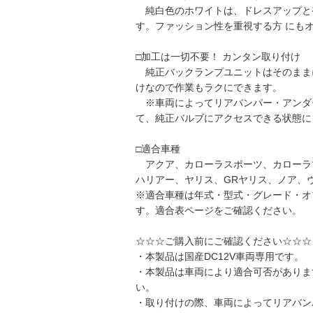
純白色のホワイトは、ドレスアップと
す。ファッション性を重視する方 にも
□加工は一切不要！ カンタン取り付け
純正バックランプユニットはそのままに
けなので作業もラクにできます。
※車両によってリアバンパー・アンダ
て、純正バルブにアクセスできる状態に
□適合車種
アクア、カローラスポーツ、カローラツ
ハリアー、ヤリス、GRヤリス、ノア、
※適合車種は年式・型式・グレード・オ
す。適合表ページをご確認ください。
☆☆☆ご購入前にご確認ください☆☆☆
・本製品は国産DC12V車両専用です。
・本製品は車両により適合可否がありま
い。
・取り付けの際、車両によってリアバン