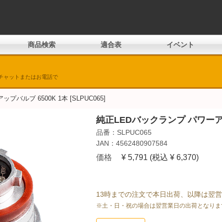
商品検索
適合表
イベント
チャットまたはお電話で
バルブ 6500K 1本 [SLPUC065]
純正LEDバックランプ パワーアッ
品番：SLPUC065
JAN：4562480907584
価格
¥ 5,791
(税込 ¥ 6,370)
13時までの注文で本日出荷、以降は翌
※土・日・祝の場合は翌営業日の出荷となりま