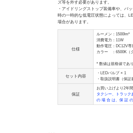
ズ等を外す必要があります。
・アイドリングストップ装備車や、バッ
時の一時的な低電圧状態によっては、L
場合があります。
ルーメン：1500lm*
消費電力：11W
動作電圧：DC12V専
仕様
カラー ：6500K
* 数値は規格値であ
・LEDバルブ × 1
セット内容
・取扱説明書（保証
お買い上げより2年
保証
タクシー、トラックおよ
の 場 合 は、保 証 