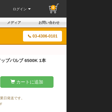
0
ログイン
メディア
お問い合わせ
はじめての方へ
よくある質問
電話でのお問い合わせ
メールお問い合わせ
全国取扱店
全国取付協力店
業販申請フォーム
製品保証申請のご案内
ユーザー登録（保証）
📞 03-4306-0101
プバルブ 6500K 1本
カートに追加
営業日発送です。
す