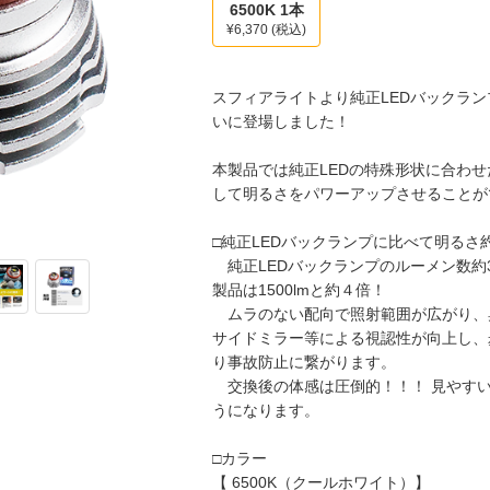
6500K 1本
¥6,370
(税込)
スフィアライトより純正LEDバックラ
いに登場しました！
本製品では純正LEDの特殊形状に合わせ
して明るさをパワーアップさせることが
□純正LEDバックランプに比べて明るさ
純正LEDバックランプのルーメン数約3
製品は1500lmと約４倍！
ムラのない配向で照射範囲が広がり、
サイドミラー等による視認性が向上し、
り事故防止に繋がります。
交換後の体感は圧倒的！！！ 見やす
うになります。
□カラー
【 6500K（クールホワイト）】