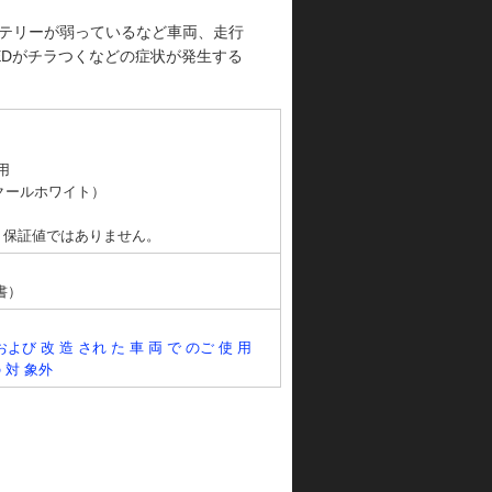
テリーが弱っているなど車両、走行
EDがチラつくなどの症状が発生する
用
（クールホワイト）
り保証値ではありません。
書）
間
び 改 造 され た 車 両 で のご 使 用
の 対 象外