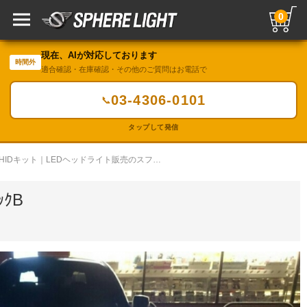
0
現在、AIが対応しております
時間外
適合確認・在庫確認・その他のご質問はお電話で
03-4306-0101
📞
タップして発信
LED・HIDカスタムギャラリー／HIDキット｜LEDヘッドライト販売のスフィアライト
ｯｸB