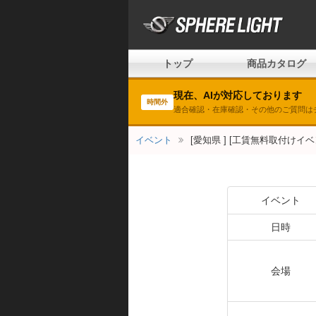
トップ
商品カタログ
現在、AIが対応しております
時間外
適合確認・在庫確認・その他のご質問は
イベント
[愛知県 ] [工賃無料取付けイ
イベント
日時
会場