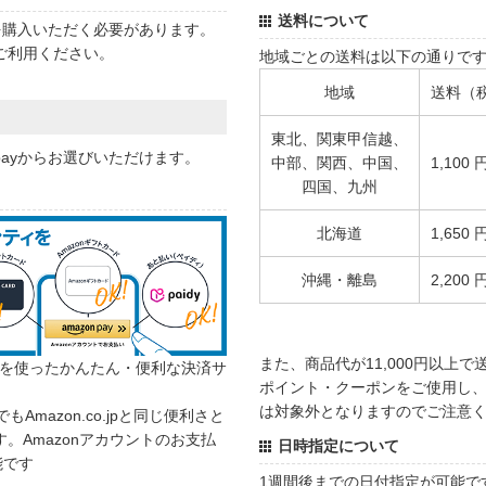
送料について
状を購入いただく必要があります。
ご利用ください。
地域ごとの送料は以下の通りで
地域
送料（
東北、関東甲信越、
 payからお選びいただけます。
中部、関西、中国、
1,100 
四国、九州
北海道
1,650 
沖縄・離島
2,200 
また、商品代が11,000円以上
カウントを使ったかんたん・便利な決済サ
ポイント・クーポンをご使用し、商
は対象外となりますのでご注意
でもAmazon.co.jpと同じ便利さと
。Amazonアカウントのお支払
日時指定について
能です
1週間後までの日付指定が可能で