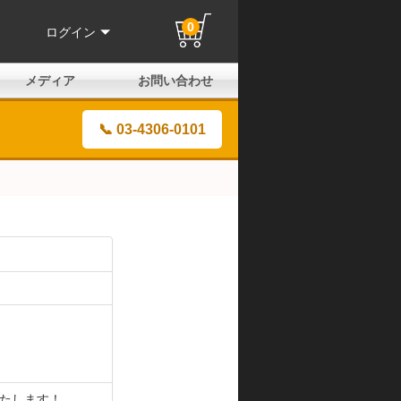
0
ログイン
メディア
お問い合わせ
はじめての方へ
よくある質問
電話でのお問い合わせ
メールお問い合わせ
全国取扱店
全国取付協力店
業販申請フォーム
製品保証申請のご案内
ユーザー登録（保証）
📞 03-4306-0101
いたします！