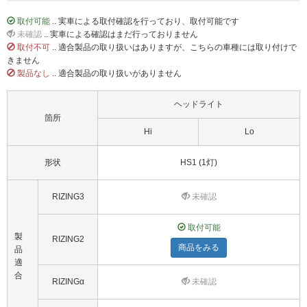
取付可能
.. 実車による取付確認を行っており、取付可能です
未確認
.. 実車による確認はまだ行っておりません
取付不可
.. 適合製品の取り扱いはありますが、こちらの車種には取り付けで
きません
製品なし
.. 適合製品の取り扱いがありません
ヘッドライト
箇所
Hi
Lo
形状
HS1 (1灯)
RIZING3
未確認
取付可能
製
RIZING2
商品をみる
品
適
合
RIZINGα
未確認