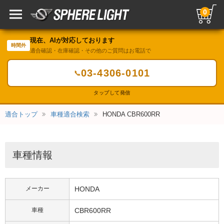
0
現在、AIが対応しております
時間外
適合確認・在庫確認・その他のご質問はお電話で
03-4306-0101
📞
タップして発信
適合トップ
車種適合検索
HONDA CBR600RR
車種情報
メーカー
HONDA
車種
CBR600RR