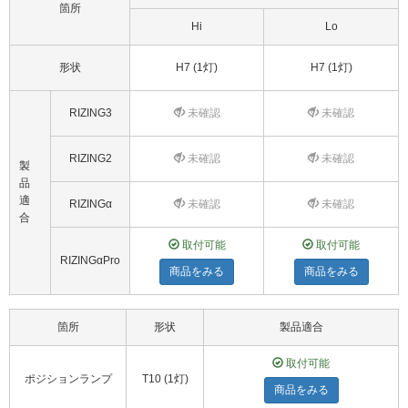
箇所
Hi
Lo
形状
H7 (1灯)
H7 (1灯)
RIZING3
未確認
未確認
RIZING2
未確認
未確認
製
品
適
RIZINGα
未確認
未確認
合
取付可能
取付可能
RIZINGαPro
商品をみる
商品をみる
箇所
形状
製品適合
取付可能
ポジションランプ
T10 (1灯)
商品をみる