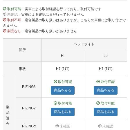
取付可能
.. 実車による取付確認を行っており、取付可能です
未確認
.. 実車による確認はまだ行っておりません
取付不可
.. 適合製品の取り扱いはありますが、こちらの車種には取り付けで
きません
製品なし
.. 適合製品の取り扱いがありません
ヘッドライト
箇所
Hi
Lo
形状
H7 (1灯)
H7 (1灯)
取付可能
取付可能
RIZING3
商品をみる
商品をみる
取付可能
取付可能
製
RIZING2
商品をみる
商品をみる
品
適
合
RIZINGα
未確認
未確認