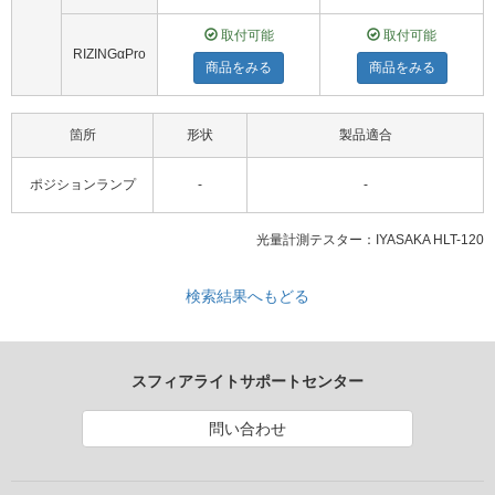
取付可能
取付可能
RIZINGαPro
商品をみる
商品をみる
箇所
形状
製品適合
ポジションランプ
-
-
光量計測テスター：IYASAKA HLT-120
検索結果へもどる
スフィアライトサポートセンター
問い合わせ