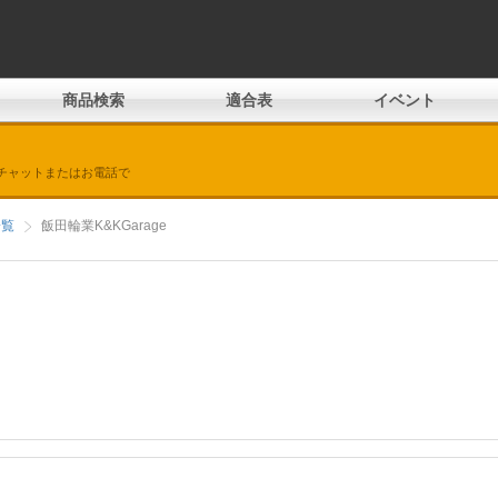
商品検索
適合表
イベント
チャットまたはお電話で
一覧
飯田輪業K&KGarage