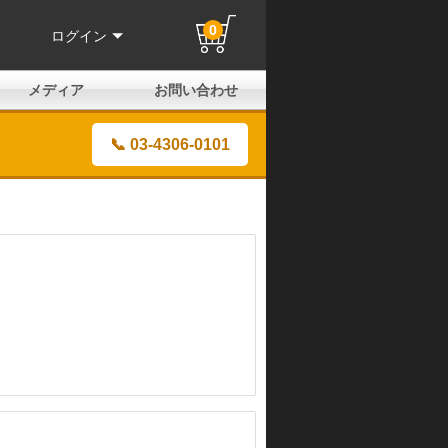
0
ログイン
メディア
お問い合わせ
はじめての方へ
よくある質問
電話でのお問い合わせ
メールお問い合わせ
全国取扱店
全国取付協力店
業販申請フォーム
製品保証申請のご案内
ユーザー登録（保証）
📞 03-4306-0101