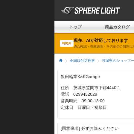
トップ
商品カタログ
現在、AIが対応しております
時間外
適合確認・在庫確認・その他のご質問は
全国取付店検索
茨城県のショップ
飯田輪業K&KGarage
住所 茨城県笠間市下郷4440-1
電話 0299452029
営業時間 09:00-18:00
定休日 日曜日・祝祭日
[同意事項] 必ずお読みください