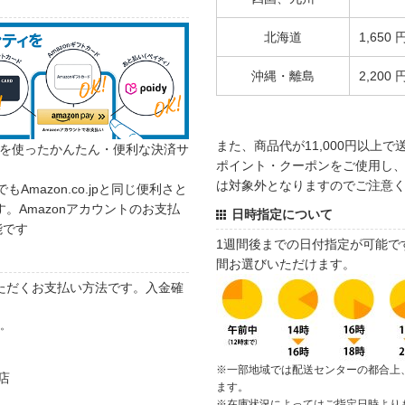
北海道
1,650 
沖縄・離島
2,200 
また、商品代が11,000円以上
カウントを使ったかんたん・便利な決済サ
ポイント・クーポンをご使用し、商
は対象外となりますのでご注意
でもAmazon.co.jpと同じ便利さと
。Amazonアカウントのお支払
日時指定について
能です
1週間後までの日付指定が可能で
間お選びいただけます。
ただくお支払い方法です。入金確
す。
※一部地域では配送センターの都合上
店
ます。
※在庫状況によってはご指定日時より