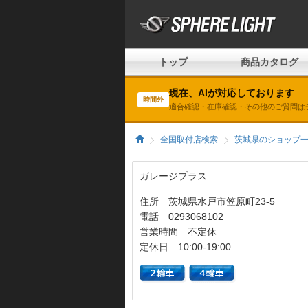
トップ
商品カタログ
現在、AIが対応しております
時間外
適合確認・在庫確認・その他のご質問は
全国取付店検索
茨城県のショップ
ガレージプラス
住所 茨城県水戸市笠原町23-5
電話 0293068102
営業時間 不定休
定休日 10:00-19:00