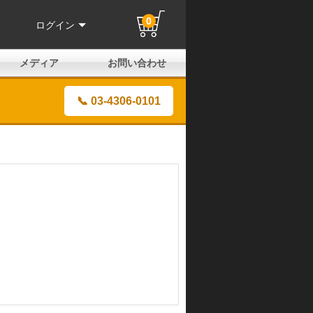
0
ログイン
メディア
お問い合わせ
はじめての方へ
よくある質問
電話でのお問い合わせ
メールお問い合わせ
全国取扱店
全国取付協力店
業販申請フォーム
製品保証申請のご案内
ユーザー登録（保証）
📞 03-4306-0101