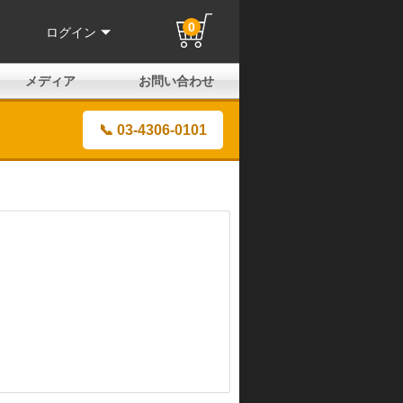
0
ログイン
メディア
お問い合わせ
はじめての方へ
よくある質問
電話でのお問い合わせ
メールお問い合わせ
全国取扱店
全国取付協力店
業販申請フォーム
製品保証申請のご案内
ユーザー登録（保証）
📞 03-4306-0101