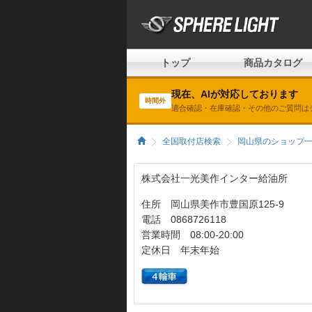
トップ
商品カタログ
現在、AIが対応しております
時間外
適合確認・在庫確認・その他のご質問は
全国取付店検索
岡山県のショップ
株式会社一光美作インター給油所
住所 岡山県美作市豊国原125-9
電話 0868726118
営業時間 08:00-20:00
定休日 年末年始