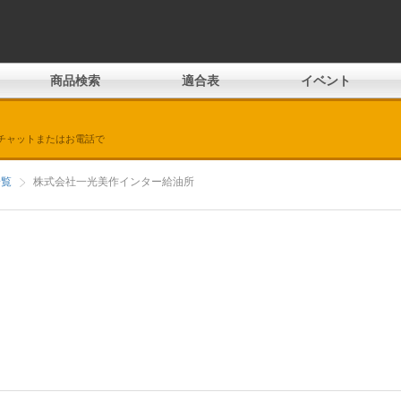
商品検索
適合表
イベント
チャットまたはお電話で
一覧
株式会社一光美作インター給油所