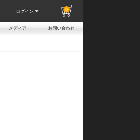
0
ログイン
メディア
お問い合わせ
はじめての方へ
よくある質問
電話でのお問い合わせ
メールお問い合わせ
全国取扱店
全国取付協力店
業販申請フォーム
製品保証申請のご案内
ユーザー登録（保証）