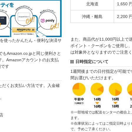
北海道
1,650 
沖縄・離島
2,200 
また、商品代が11,000円以上
カウントを使ったかんたん・便利な決済サ
ポイント・クーポンをご使用し、商
は対象外となりますのでご注意
でもAmazon.co.jpと同じ便利さと
。Amazonアカウントのお支払
日時指定について
能です
1週間後までの日付指定が可能で
間お選びいただけます。
ただくお支払い方法です。入金確
す。
※一部地域では配送センターの都合上
店
ます。
※在庫状況によってはご指定日時より
で、予めご了承ください。