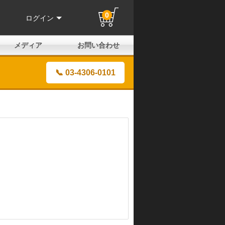
0
ログイン
メディア
お問い合わせ
はじめての方へ
よくある質問
電話でのお問い合わせ
メールお問い合わせ
全国取扱店
全国取付協力店
業販申請フォーム
製品保証申請のご案内
ユーザー登録（保証）
📞 03-4306-0101