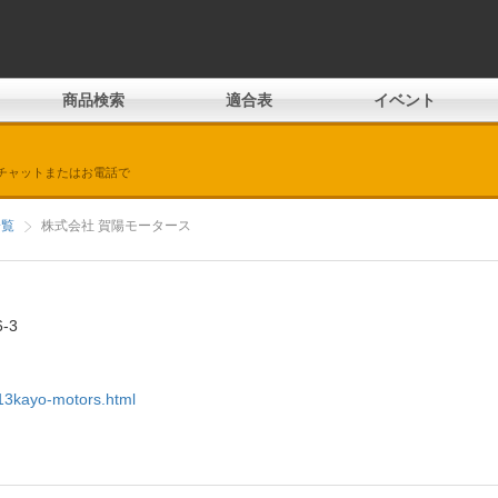
商品検索
適合表
イベント
チャットまたはお電話で
一覧
株式会社 賀陽モータース
-3
/013kayo-motors.html