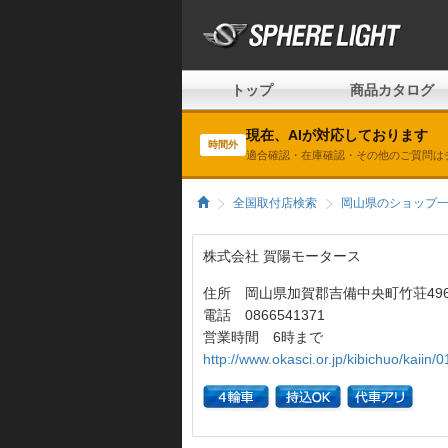
トップ
商品カタログ
現在、AIが対応しております
時間外
適合確認・在庫確認・その他のご質問は
全国取付店検索
岡山県のショップ
株式会社 賀陽モータース
住所 岡山県加賀郡吉備中央町竹荘496
電話 0866541371
営業時間 6時まで
http://www.okasci.or.jp/kibichuo/kaiin