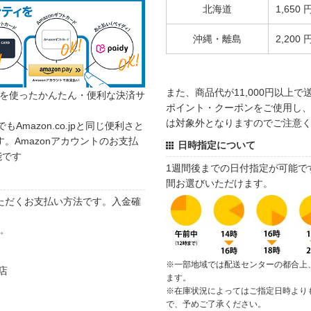
北海道
1,650 
沖縄・離島
2,200 
また、商品代が11,000円以上
カウントを使ったかんたん・便利な決済サ
ポイント・クーポンをご使用し、商
は対象外となりますのでご注意
でもAmazon.co.jpと同じ便利さと
。Amazonアカウントのお支払
日時指定について
能です
1週間後までの日付指定が可能で
間お選びいただけます。
ただくお支払い方法です。入金確
す。
※一部地域では配送センターの都合上
店
ます。
※在庫状況によってはご指定日時より
で、予めご了承ください。