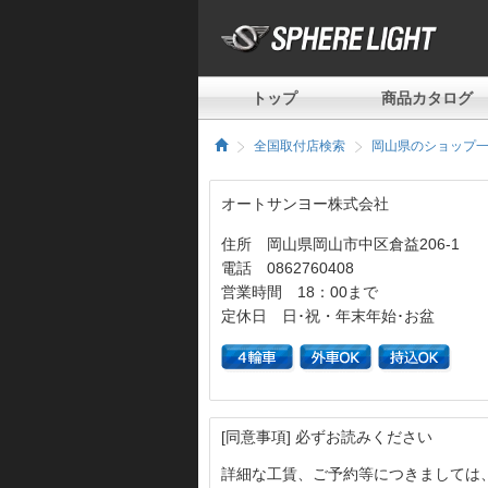
トップ
商品カタログ
全国取付店検索
岡山県のショップ
オートサンヨー株式会社
住所 岡山県岡山市中区倉益206-1
電話 0862760408
営業時間 18：00まで
定休日 日･祝・年末年始･お盆
[同意事項] 必ずお読みください
詳細な工賃、ご予約等につきましては