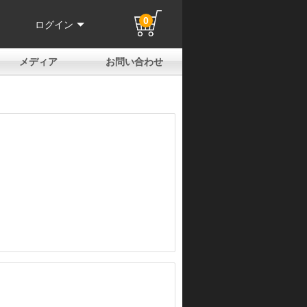
0
ログイン
メディア
お問い合わせ
はじめての方へ
よくある質問
電話でのお問い合わせ
メールお問い合わせ
全国取扱店
全国取付協力店
業販申請フォーム
製品保証申請のご案内
ユーザー登録（保証）