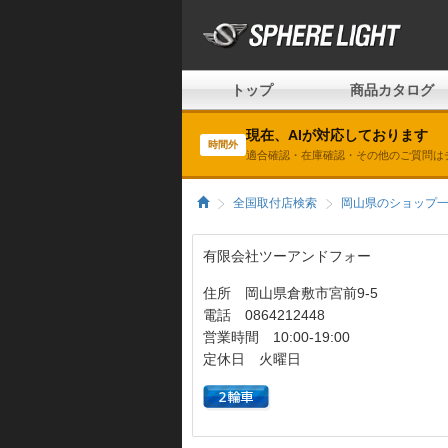
トップ
商品カタログ
現在、AIが対応しております
時間外
適合確認・在庫確認・その他のご質問は
全国取付店検索
岡山県のショップ
有限会社ツーアンドフォー
住所 岡山県倉敷市宮前9-5
電話 0864212448
営業時間 10:00-19:00
定休日 火曜日