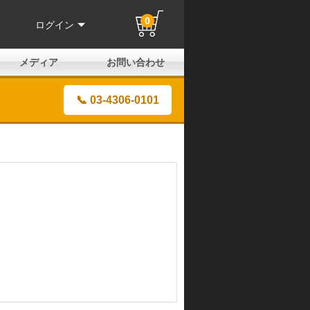
0
ログイン
メディア
お問い合わせ
はじめての方へ
よくある質問
電話でのお問い合わせ
メールお問い合わせ
全国取扱店
全国取付協力店
業販申請フォーム
製品保証申請のご案内
ユーザー登録（保証）
📞 03-4306-0101