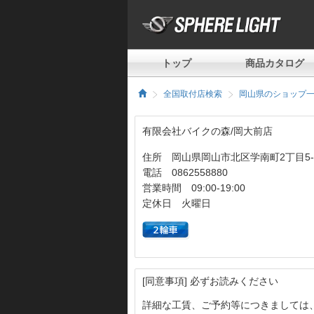
トップ
商品カタログ
全国取付店検索
岡山県のショップ
有限会社バイクの森/岡大前店
住所 岡山県岡山市北区学南町2丁目5-
電話 0862558880
営業時間 09:00-19:00
定休日 火曜日
[同意事項] 必ずお読みください
詳細な工賃、ご予約等につきましては