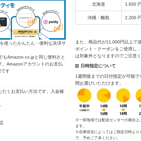
北海道
1,650 
沖縄・離島
2,200 
また、商品代が11,000円以上
カウントを使ったかんたん・便利な決済サ
ポイント・クーポンをご使用し、商
は対象外となりますのでご注意
でもAmazon.co.jpと同じ便利さと
。Amazonアカウントのお支払
日時指定について
能です
1週間後までの日付指定が可能で
間お選びいただけます。
ただくお支払い方法です。入金確
す。
※一部地域では配送センターの都合上
店
ます。
※在庫状況によってはご指定日時より
で、予めご了承ください。