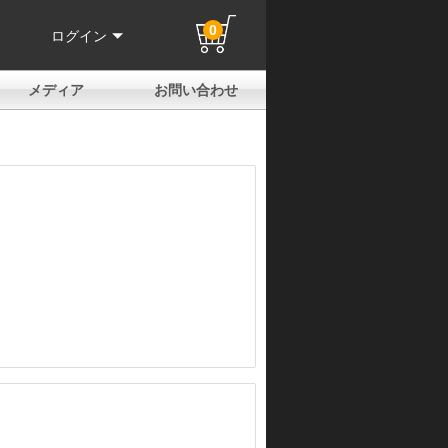
0
ログイン
メディア
お問い合わせ
はじめての方へ
よくある質問
電話でのお問い合わせ
メールお問い合わせ
全国取扱店
全国取付協力店
業販申請フォーム
製品保証申請のご案内
ユーザー登録（保証）