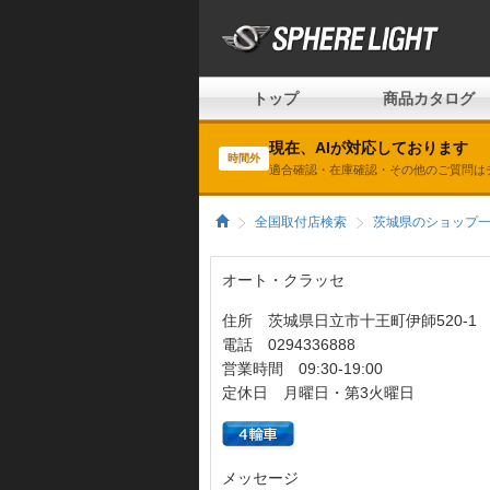
トップ
商品カタログ
現在、AIが対応しております
時間外
適合確認・在庫確認・その他のご質問は
全国取付店検索
茨城県のショップ
オート・クラッセ
住所 茨城県日立市十王町伊師520-1
電話 0294336888
営業時間 09:30-19:00
定休日 月曜日・第3火曜日
メッセージ