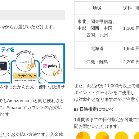
地域
送料（
東北、関東甲信越、
 payからお選びいただけます。
中部、関西、中国、
1,100 
四国、九州
北海道
1,650 
沖縄・離島
2,200 
また、商品代が11,000円以上
カウントを使ったかんたん・便利な決済サ
ポイント・クーポンをご使用し、商
は対象外となりますのでご注意
でもAmazon.co.jpと同じ便利さと
。Amazonアカウントのお支払
日時指定について
能です
1週間後までの日付指定が可能で
間お選びいただけます。
ただくお支払い方法です。入金確