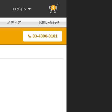
0
ログイン
メディア
お問い合わせ
はじめての方へ
よくある質問
電話でのお問い合わせ
メールお問い合わせ
全国取扱店
全国取付協力店
業販申請フォーム
製品保証申請のご案内
ユーザー登録（保証）
📞 03-4306-0101