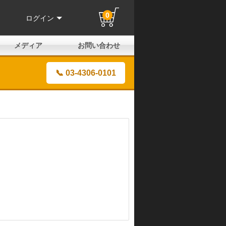
0
ログイン
メディア
お問い合わせ
はじめての方へ
よくある質問
電話でのお問い合わせ
メールお問い合わせ
全国取扱店
全国取付協力店
業販申請フォーム
製品保証申請のご案内
ユーザー登録（保証）
📞 03-4306-0101