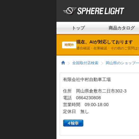
トップ
商品カタログ
現在、AIが対応しております
時間外
適合確認・在庫確認・その他のご質問は
全国取付店検索
岡山県のショップ
有限会社中村自動車工場
住所 岡山県倉敷市二日市302-3
電話 0864230808
営業時間 09:00-18:00
定休日 無し