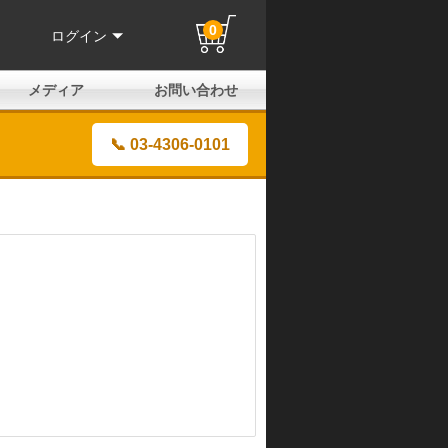
0
ログイン
メディア
お問い合わせ
はじめての方へ
よくある質問
電話でのお問い合わせ
メールお問い合わせ
全国取扱店
全国取付協力店
業販申請フォーム
製品保証申請のご案内
ユーザー登録（保証）
📞 03-4306-0101