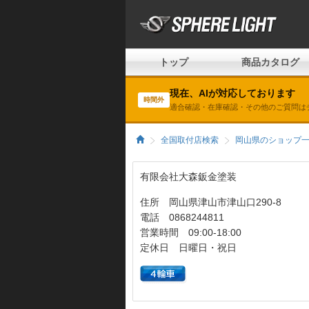
トップ
商品カタログ
現在、AIが対応しております
時間外
適合確認・在庫確認・その他のご質問は
全国取付店検索
岡山県のショップ
有限会社大森鈑金塗装
住所 岡山県津山市津山口290-8
電話 0868244811
営業時間 09:00-18:00
定休日 日曜日・祝日