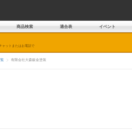
商品検索
適合表
イベント
チャットまたはお電話で
一覧
有限会社大森鈑金塗装