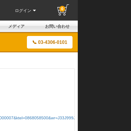
0
ログイン
メディア
お問い合わせ
はじめての方へ
よくある質問
電話でのお問い合わせ
メールお問い合わせ
全国取扱店
全国取付協力店
業販申請フォーム
製品保証申請のご案内
ユーザー登録（保証）
📞 03-4306-0101
000007&ktel=0868058500&wr=J33J999J999J999&ws=J33J895J950J9