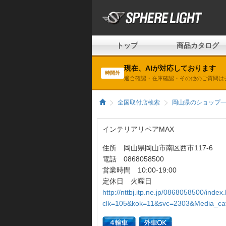
トップ
商品カタログ
現在、AIが対応しております
時間外
適合確認・在庫確認・その他のご質問は
全国取付店検索
岡山県のショップ
インテリアリペアMAX
住所 岡山県岡山市南区西市117-6
電話 0868058500
営業時間 10:00-19:00
定休日 火曜日
http://nttbj.itp.ne.jp/0868058500/index
clk=105&kok=11&svc=2303&Media_c