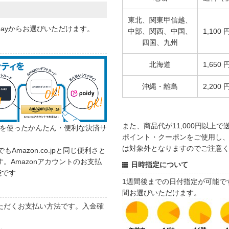
東北、関東甲信越、
 payからお選びいただけます。
中部、関西、中国、
1,100 
四国、九州
北海道
1,650 
沖縄・離島
2,200 
また、商品代が11,000円以上
カウントを使ったかんたん・便利な決済サ
ポイント・クーポンをご使用し、商
は対象外となりますのでご注意
でもAmazon.co.jpと同じ便利さと
。Amazonアカウントのお支払
日時指定について
能です
1週間後までの日付指定が可能で
間お選びいただけます。
ただくお支払い方法です。入金確
す。