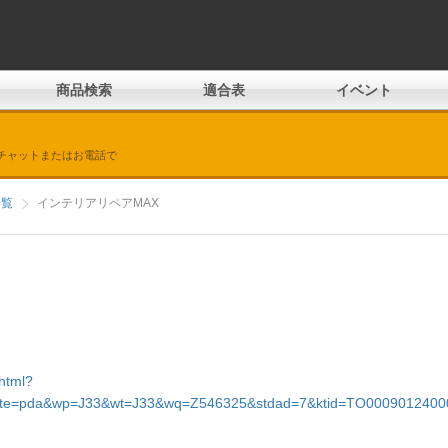
商品検索
適合表
イベント
チャットまたはお電話で
一覧
インテリアリペアMAX
.html?
ate=pda&wp=J33&wt=J33&wq=Z546325&stdad=7&ktid=TO0009012400