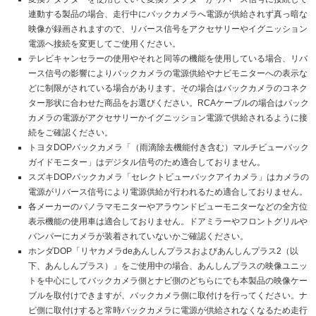
連動する製品の場合、走行中にバックカメラへ電源が供給されず真っ暗な
映像が録画されますので、リバース信号をアクセサリーやイグニッション
電源へ接続を変更してご使用ください。
テレビキャンセラーの使用やそれと同等の機能を使用している場合、リバ
ース信号の影響によりバックカメラの電源供給やナビモニターへの表示な
どに制限がされている場合があります。その場合はバックカメラのコネク
ター形状に合わせた商品をお選びください。RCAケーブルの場合はバック
カメラの電源がアクセサリーかイグニッション電源で供給されるように接
続をご確認ください。
トヨタDOPバックカメラ「（雨滴除去機能付き含む）マルチビューバック
ガイドモニター」はデジタル信号のため適合しておりません。
スズキDOPバックカメラ「セレクトビューバックアイカメラ」はカメラの
電源がリバース信号により電源供給が行われるため適合しておりません。
各メーカーのパノラマモニターやアラウンドビューモニターなどの全方位
表示機能の使用車は適合しておりません。ドアミラーやフロントグリルや
バンパーにカメラが装着されていないかご確認ください。
ホンダDOP「リヤカメラdeあんしんプラスおよびあんしんプラス2（以
下、あんしんプラス）」をご使用中の場合、あんしんプラスの映像ユニッ
トを中心にしてバックカメラ側とナビ側のどちらにでも本製品の映像ケー
ブルを取付けできますが、バックカメラ側に取付けを行ってください。ナ
ビ側に取付けすると常時バックカメラに電源が供給されなくなるため走行