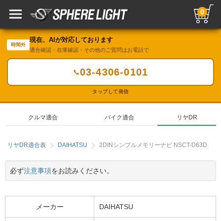
0
現在、AIが対応しております
時間外
適合確認・在庫確認・その他のご質問はお電話で
03-4306-0101
📞
タップして発信
クルマ適合
バイク適合
リヤDR
リヤDR適合表
DAIHATSU
2DINシンプルメモリーナビ NSCT-D63D
必ず
注意事項
をお読みください。
メーカー
DAIHATSU