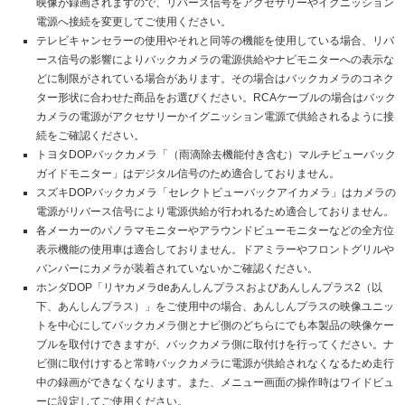
映像が録画されますので、リバース信号をアクセサリーやイグニッション
電源へ接続を変更してご使用ください。
テレビキャンセラーの使用やそれと同等の機能を使用している場合、リバ
ース信号の影響によりバックカメラの電源供給やナビモニターへの表示な
どに制限がされている場合があります。その場合はバックカメラのコネク
ター形状に合わせた商品をお選びください。RCAケーブルの場合はバック
カメラの電源がアクセサリーかイグニッション電源で供給されるように接
続をご確認ください。
トヨタDOPバックカメラ「（雨滴除去機能付き含む）マルチビューバック
ガイドモニター」はデジタル信号のため適合しておりません。
スズキDOPバックカメラ「セレクトビューバックアイカメラ」はカメラの
電源がリバース信号により電源供給が行われるため適合しておりません。
各メーカーのパノラマモニターやアラウンドビューモニターなどの全方位
表示機能の使用車は適合しておりません。ドアミラーやフロントグリルや
バンパーにカメラが装着されていないかご確認ください。
ホンダDOP「リヤカメラdeあんしんプラスおよびあんしんプラス2（以
下、あんしんプラス）」をご使用中の場合、あんしんプラスの映像ユニッ
トを中心にしてバックカメラ側とナビ側のどちらにでも本製品の映像ケー
ブルを取付けできますが、バックカメラ側に取付けを行ってください。ナ
ビ側に取付けすると常時バックカメラに電源が供給されなくなるため走行
中の録画ができなくなります。また、メニュー画面の操作時はワイドビュ
ーに設定してご使用ください。