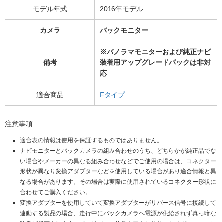
モデル年式
2016年モデル
カメラ
バックモニター
※パノラマモニターおよび純正ナビ
備考
装着用アップグレードパックは非対
応
適合商品
Fタイプ
注意事項
適合表の情報は使用を保証するものではありません。
ナビモニターとバックカメラの組み合わせのうち、どちらかが純正品でな
い場合やメーカーの異なる組み合わせなどでご使用の場合は、コネクター
形状が異なり変換アダプターなどを使用している場合があり適合情報と異
なる場合があります。その場合は実際に使用されているコネクター形状に
合わせてご購入ください。
変換アダプターを使用していて変換アダプターがリバース信号に接続して
連動する製品の場合、走行中にバックカメラへ電源が供給されず真っ暗な