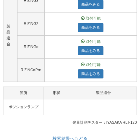
RIZING3
商品をみる
取付可能
RIZING2
製
商品をみる
品
適
取付可能
合
RIZINGα
商品をみる
取付可能
RIZINGαPro
商品をみる
箇所
形状
製品適合
ポジションランプ
-
-
光量計測テスター：IYASAKA HLT-120
検索結果へもどる