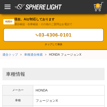
0
現在、AIが対応しております
時間外
適合確認・在庫確認・その他のご質問はお電話で
03-4306-0101
📞
タップして発信
適合トップ
車種適合検索
HONDA フュージョンX
車種情報
メーカー
HONDA
車種
フュージョンX