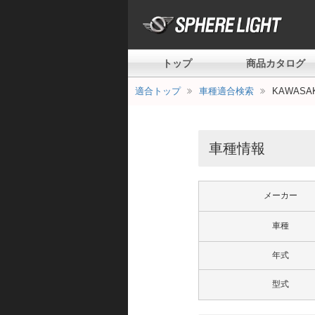
トップ
商品カタログ
適合トップ
車種適合検索
KAWASAK
車種情報
メーカー
車種
年式
型式