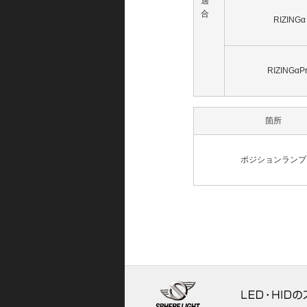
適
合
RIZINGα
RIZINGαP
箇所
ポジションランプ