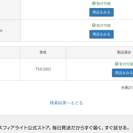
取付可能
商品をみる
取付可能
ro
商品をみる
形状
製品適合
取付可
T10 (1灯)
商品をみる
光量計測
検索結果へもどる