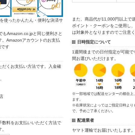
また、商品代が11,000円以上
カウントを使ったかんたん・便利な決済サ
ポイント・クーポンをご使用し、商
は対象外となりますのでご注意
でもAmazon.co.jpと同じ便利さと
。Amazonアカウントのお支払
日時指定について
能です
1週間後までの日付指定が可能で
間お選びいただけます。
ただくお支払い方法です。入金確
す。
※一部地域では配送センターの都合上
店
ます。
※在庫状況によってはご指定日時より
で、予めご了承ください。
配達業者
手数料をお支払いいただく方法で
す。
ヤマト運輸でお届けいたします