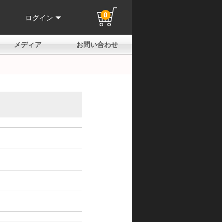
0
ログイン
メディア
お問い合わせ
はじめての方へ
よくある質問
電話でのお問い合わせ
メールお問い合わせ
全国取扱店
全国取付協力店
業販申請フォーム
製品保証申請のご案内
ユーザー登録（保証）