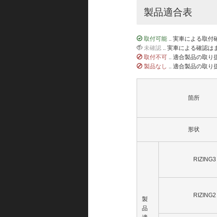
製品適合表
取付可能
.. 実車による取
未確認
.. 実車による確認
取付不可
.. 適合製品の取
製品なし
.. 適合製品の取
箇所
形状
RIZING3
RIZING2
製
品