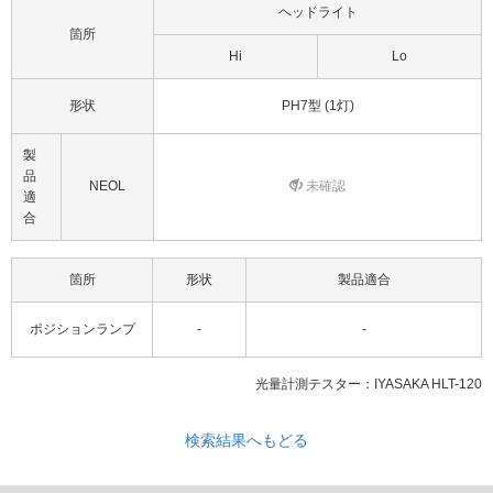
ヘッドライト
箇所
Hi
Lo
形状
PH7型 (1灯)
製
品
NEOL
未確認
適
合
箇所
形状
製品適合
ポジションランプ
-
-
光量計測テスター：IYASAKA HLT-120
検索結果へもどる