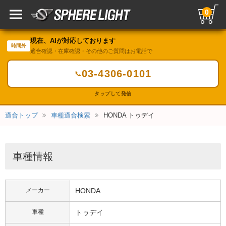
0
現在、AIが対応しております
時間外
適合確認・在庫確認・その他のご質問はお電話で
03-4306-0101
📞
タップして発信
適合トップ
車種適合検索
HONDA トゥデイ
車種情報
メーカー
HONDA
車種
トゥデイ