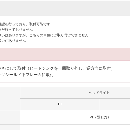
付確認を行っており、取付可能です
はまだ行っておりません
り扱いはありますが、こちらの車種には取り付けできません
り扱いがありません
逆さにして取付（ヒートシンクを一回取り外し、逆方向に取付）
ッグシールド下フレームに取付
ヘッドライト
Hi
PH7型 (1灯)