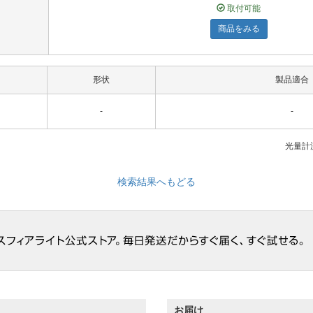
取付可能
商品をみる
形状
製品適合
-
-
光量計測
検索結果へもどる
お届け