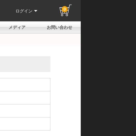
0
ログイン
メディア
お問い合わせ
はじめての方へ
よくある質問
電話でのお問い合わせ
メールお問い合わせ
全国取扱店
全国取付協力店
業販申請フォーム
製品保証申請のご案内
ユーザー登録（保証）