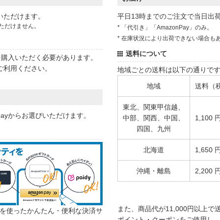
いただけます。
平日13時までのご注文で当日出
ただけません。
* 「代引き」「AmazonPay」のみ。
* 在庫状況により出荷できない場合も
送料について
状を購入いただく必要があります。
ご利用ください。
地域ごとの送料は以下の通りで
地域
送料（
東北、関東甲信越、
 payからお選びいただけます。
中部、関西、中国、
1,100 
四国、九州
北海道
1,650 
沖縄・離島
2,200 
また、商品代が11,000円以上
カウントを使ったかんたん・便利な決済サ
ポイント・クーポンをご使用し、商