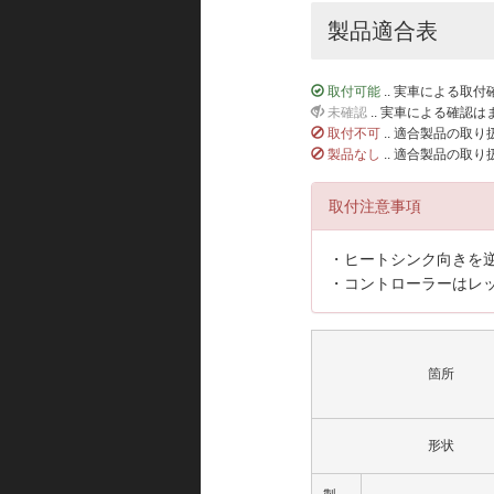
製品適合表
取付可能
.. 実車による取
未確認
.. 実車による確認
取付不可
.. 適合製品の取
製品なし
.. 適合製品の取
取付注意事項
・ヒートシンク向きを
・コントローラーはレ
箇所
形状