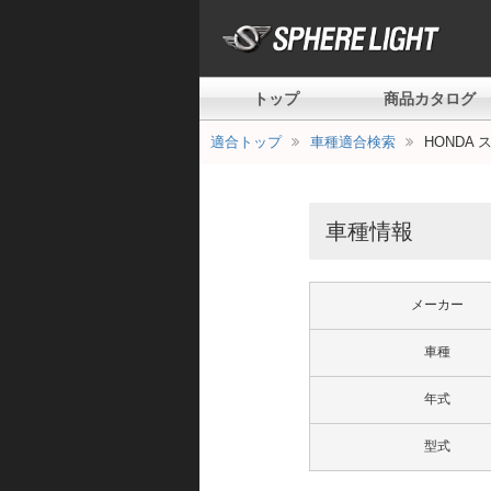
トップ
商品カタログ
適合トップ
車種適合検索
HONDA 
車種情報
メーカー
車種
年式
型式