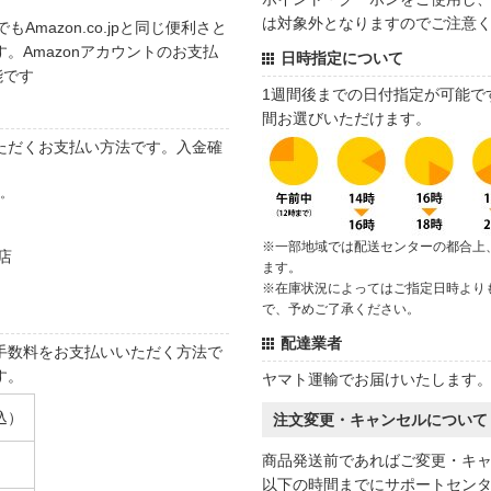
は対象外となりますのでご注意
でもAmazon.co.jpと同じ便利さと
。Amazonアカウントのお支払
日時指定について
能です
1週間後までの日付指定が可能で
間お選びいただけます。
ただくお支払い方法です。入金確
す。
※一部地域では配送センターの都合上
店
ます。
※在庫状況によってはご指定日時より
で、予めご了承ください。
配達業者
手数料をお支払いいただく方法で
す。
ヤマト運輸でお届けいたします
込）
注文変更・キャンセルについて
商品発送前であればご変更・キ
以下の時間までにサポートセン