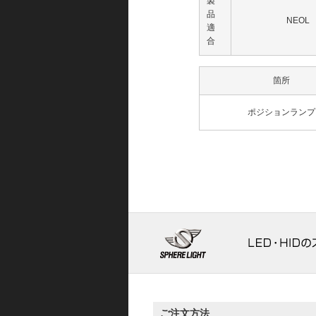
製
品
NEOL
適
合
箇所
ポジションランプ
ご注文方法