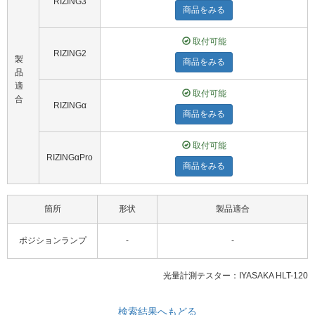
RIZING3
商品をみる
取付可能
RIZING2
製
商品をみる
品
適
取付可能
合
RIZINGα
商品をみる
取付可能
RIZINGαPro
商品をみる
箇所
形状
製品適合
ポジションランプ
-
-
光量計測テスター：IYASAKA HLT-120
検索結果へもどる