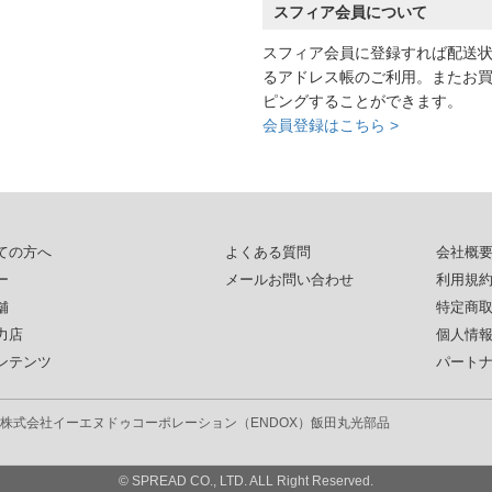
スフィア会員について
スフィア会員に登録すれば配送
るアドレス帳のご利用。またお
ピングすることができます。
会員登録はこちら >
ての方へ
よくある質問
会社概
ー
メールお問い合わせ
利用規
舗
特定商
力店
個人情
ンテンツ
パート
株式会社イーエヌドゥコーポレーション（ENDOX）
飯田丸光部品
© SPREAD CO., LTD. ALL Right Reserved.