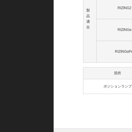
RIZING2
製
品
適
合
RIZINGα
RIZINGαP
箇所
ポジションランプ