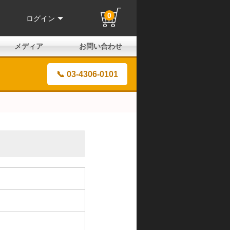
0
ログイン
メディア
お問い合わせ
はじめての方へ
よくある質問
電話でのお問い合わせ
メールお問い合わせ
全国取扱店
全国取付協力店
業販申請フォーム
製品保証申請のご案内
ユーザー登録（保証）
📞 03-4306-0101