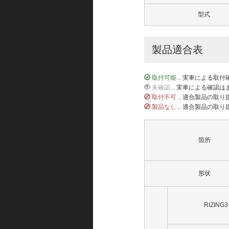
型式
製品適合表
取付可能
.. 実車による取
未確認
.. 実車による確認
取付不可
.. 適合製品の取
製品なし
.. 適合製品の取
箇所
形状
RIZING3