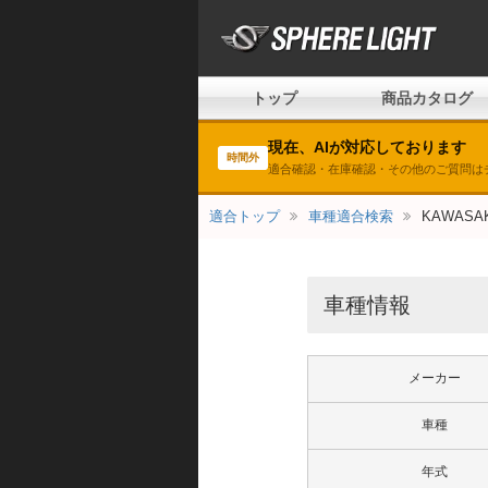
トップ
商品カタログ
現在、AIが対応しております
時間外
適合確認・在庫確認・その他のご質問は
適合トップ
車種適合検索
KAWASAK
車種情報
メーカー
車種
年式