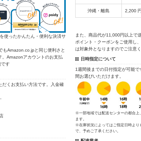
沖縄・離島
2,200 
また、商品代が11,000円以上
カウントを使ったかんたん・便利な決済サ
ポイント・クーポンをご使用し、商
は対象外となりますのでご注意
でもAmazon.co.jpと同じ便利さと
。Amazonアカウントのお支払
日時指定について
能です
1週間後までの日付指定が可能で
間お選びいただけます。
ただくお支払い方法です。入金確
す。
※一部地域では配送センターの都合上
店
ます。
※在庫状況によってはご指定日時より
で、予めご了承ください。
配達業者