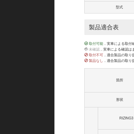
型式
製品適合表
取付可能
.. 実車による取
未確認
.. 実車による確認
取付不可
.. 適合製品の取
製品なし
.. 適合製品の取
箇所
形状
RIZING3