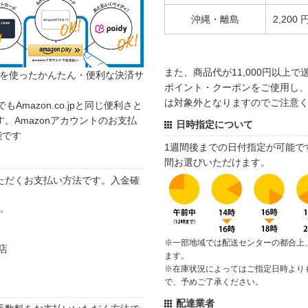
沖縄・離島
2,200 
また、商品代が11,000円以上
カウントを使ったかんたん・便利な決済サ
ポイント・クーポンをご使用し、商
は対象外となりますのでご注意
でもAmazon.co.jpと同じ便利さと
。Amazonアカウントのお支払
日時指定について
能です
1週間後までの日付指定が可能で
間お選びいただけます。
ただくお支払い方法です。入金確
す。
※一部地域では配送センターの都合上
店
ます。
※在庫状況によってはご指定日時より
で、予めご了承ください。
配達業者