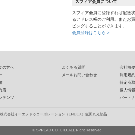
スフィア会員について
スフィア会員に登録すれば配送
るアドレス帳のご利用。またお
ピングすることができます。
会員登録はこちら >
ての方へ
よくある質問
会社概
ー
メールお問い合わせ
利用規
舗
特定商
力店
個人情
ンテンツ
パート
株式会社イーエヌドゥコーポレーション（ENDOX）
飯田丸光部品
© SPREAD CO., LTD. ALL Right Reserved.