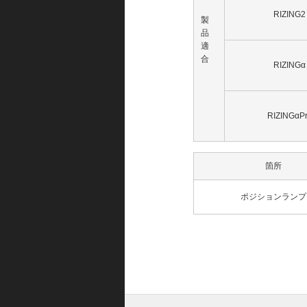
RIZING2
製
品
適
合
RIZINGα
RIZINGαP
箇所
ポジションランプ