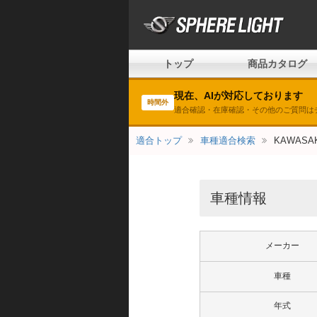
トップ
商品カタログ
現在、AIが対応しております
時間外
適合確認・在庫確認・その他のご質問は
適合トップ
車種適合検索
KAWASAK
車種情報
メーカー
車種
年式