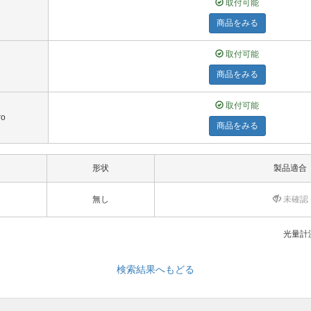
取付可能
商品をみる
取付可能
商品をみる
取付可能
ro
商品をみる
形状
製品適合
無し
未確認
光量計測
検索結果へもどる