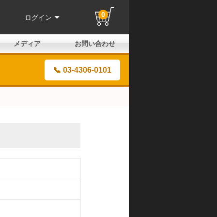
0
ログイン
メディア
お問い合わせ
はじめての方へ
よくある質問
電話でのお問い合わせ
メールお問い合わせ
全国取扱店
全国取付協力店
業販申請フォーム
製品保証申請のご案内
ユーザー登録（保証）
📞 03-4306-0101