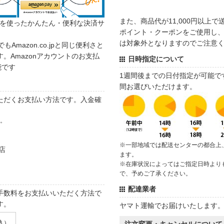
また、商品代が11,000円以上
カウントを使ったかんたん・便利な決済サ
ポイント・クーポンをご使用し、商
は対象外となりますのでご注意
でもAmazon.co.jpと同じ便利さと
。Amazonアカウントのお支払
日時指定について
能です
1週間後までの日付指定が可能で
間お選びいただけます。
ただくお支払い方法です。入金確
す。
※一部地域では配送センターの都合上
店
ます。
※在庫状況によってはご指定日時より
で、予めご了承ください。
配達業者
手数料をお支払いいただく方法で
す。
ヤマト運輸でお届けいたします
込）