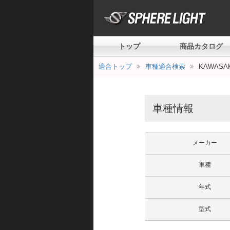
トップ
商品カタログ
適合トップ
車種適合検索
KAWASAK
車種情報
メーカー
車種
年式
型式