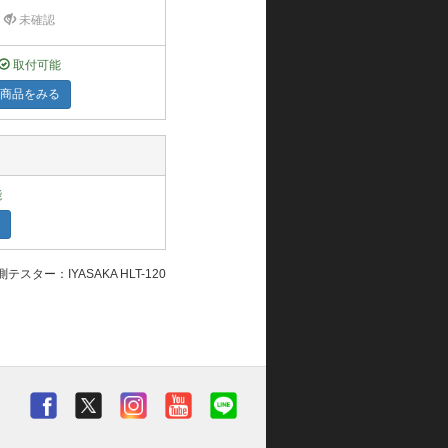
未確認
取付可能
商品をみる
能
テスター：IYASAKA HLT-120