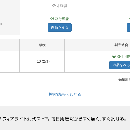
未確認
取付可能
ro
商品をみる
形状
製品適合
取付可
T10 (2灯)
商品をみる
光量計測
検索結果へもどる