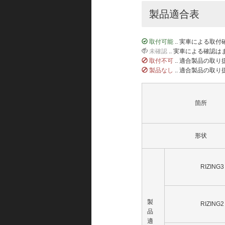
製品適合表
取付可能
.. 実車による取
未確認
.. 実車による確認
取付不可
.. 適合製品の取
製品なし
.. 適合製品の取
箇所
形状
RIZING3
製
RIZING2
品
適