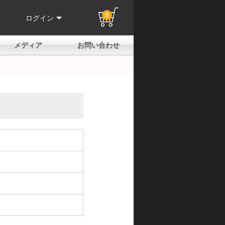
0
ログイン
メディア
お問い合わせ
はじめての方へ
よくある質問
電話でのお問い合わせ
メールお問い合わせ
全国取扱店
全国取付協力店
業販申請フォーム
製品保証申請のご案内
ユーザー登録（保証）