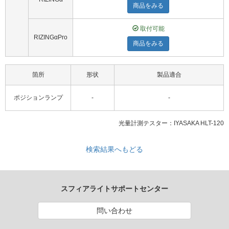
商品をみる
取付可能
RIZINGαPro
商品をみる
箇所
形状
製品適合
ポジションランプ
-
-
光量計測テスター：IYASAKA HLT-120
検索結果へもどる
スフィアライトサポートセンター
問い合わせ