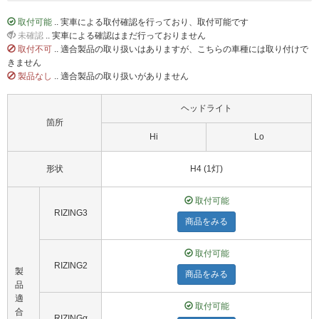
取付可能
.. 実車による取付確認を行っており、取付可能です
未確認
.. 実車による確認はまだ行っておりません
取付不可
.. 適合製品の取り扱いはありますが、こちらの車種には取り付けで
きません
製品なし
.. 適合製品の取り扱いがありません
ヘッドライト
箇所
Hi
Lo
形状
H4 (1灯)
取付可能
RIZING3
商品をみる
取付可能
RIZING2
製
商品をみる
品
適
取付可能
合
RIZINGα