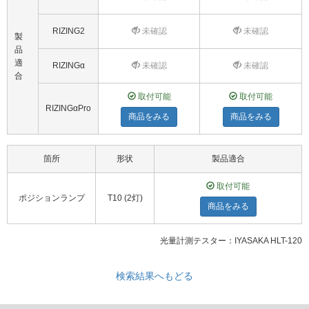
RIZING2
未確認
未確認
製
品
適
RIZINGα
未確認
未確認
合
取付可能
取付可能
RIZINGαPro
商品をみる
商品をみる
箇所
形状
製品適合
取付可能
ポジションランプ
T10 (2灯)
商品をみる
光量計測テスター：IYASAKA HLT-120
検索結果へもどる