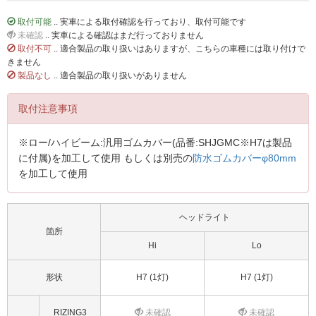
取付可能
.. 実車による取付確認を行っており、取付可能です
未確認
.. 実車による確認はまだ行っておりません
取付不可
.. 適合製品の取り扱いはありますが、こちらの車種には取り付けで
きません
製品なし
.. 適合製品の取り扱いがありません
取付注意事項
※ロー/ハイビーム:汎用ゴムカバー(品番:SHJGMC※H7は製品
に付属)を加工して使用 もしくは別売の
防水ゴムカバーφ80mm
を加工して使用
ヘッドライト
箇所
Hi
Lo
形状
H7 (1灯)
H7 (1灯)
RIZING3
未確認
未確認