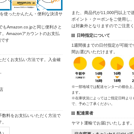
また、商品代が11,000円以上
カウントを使ったかんたん・便利な決済サ
ポイント・クーポンをご使用し、商
は対象外となりますのでご注意
でもAmazon.co.jpと同じ便利さと
。Amazonアカウントのお支払
日時指定について
能です
1週間後までの日付指定が可能で
間お選びいただけます。
ただくお支払い方法です。入金確
す。
※一部地域では配送センターの都合上
店
ます。
※在庫状況によってはご指定日時より
で、予めご了承ください。
配達業者
手数料をお支払いいただく方法で
す。
ヤマト運輸でお届けいたします
込）