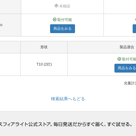
未確認
取付可能
ro
商品をみる
形状
製品適合
取付可
T10 (2灯)
商品をみる
光量計測
検索結果へもどる