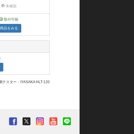
未確認
取付可能
商品をみる
能
テスター：IYASAKA HLT-120