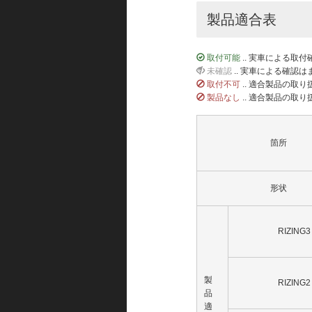
製品適合表
取付可能
.. 実車による取
未確認
.. 実車による確認
取付不可
.. 適合製品の取
製品なし
.. 適合製品の取
箇所
形状
RIZING3
製
RIZING2
品
適