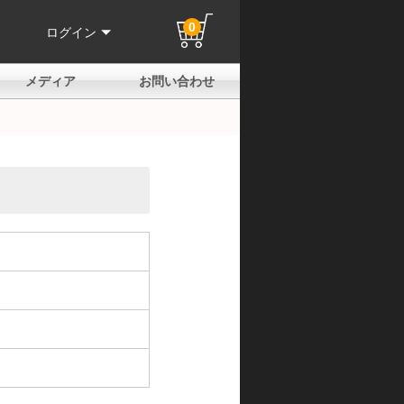
0
ログイン
メディア
お問い合わせ
はじめての方へ
よくある質問
電話でのお問い合わせ
メールお問い合わせ
全国取扱店
全国取付協力店
業販申請フォーム
製品保証申請のご案内
ユーザー登録（保証）