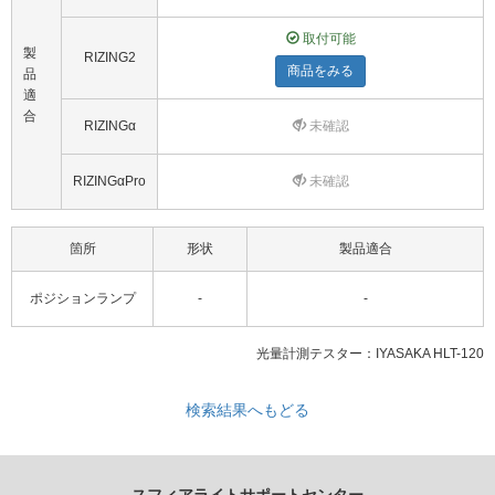
取付可能
製
RIZING2
商品をみる
品
適
合
RIZINGα
未確認
RIZINGαPro
未確認
箇所
形状
製品適合
ポジションランプ
-
-
光量計測テスター：IYASAKA HLT-120
検索結果へもどる