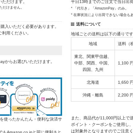
いただけます。
平日13時までのご注文で当日出
ただけません。
* 「代引き」「AmazonPay」のみ。
* 在庫状況により出荷できない場合も
送料について
状を購入いただく必要があります。
ご利用ください。
地域ごとの送料は以下の通りで
地域
送料（
東北、関東甲信越、
 payからお選びいただけます。
中部、関西、中国、
1,100 
四国、九州
北海道
1,650 
沖縄・離島
2,200 
また、商品代が11,000円以上
カウントを使ったかんたん・便利な決済サ
ポイント・クーポンをご使用し、商
は対象外となりますのでご注意
でもAmazon.co.jpと同じ便利さと