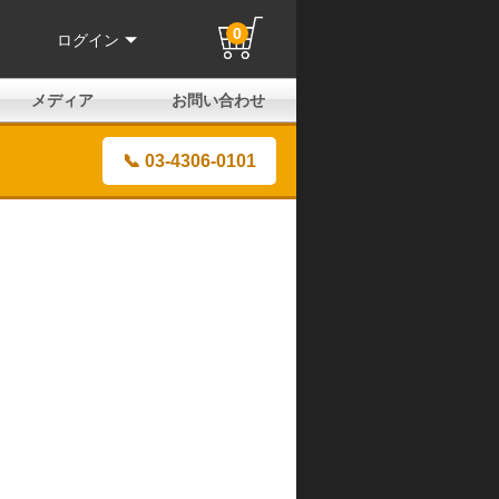
0
ログイン
メディア
お問い合わせ
はじめての方へ
よくある質問
電話でのお問い合わせ
メールお問い合わせ
全国取扱店
全国取付協力店
業販申請フォーム
製品保証申請のご案内
ユーザー登録（保証）
📞 03-4306-0101