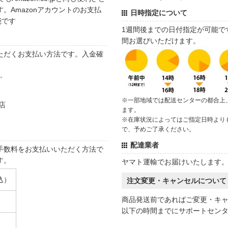
。Amazonアカウントのお支払
日時指定について
能です
1週間後までの日付指定が可能で
間お選びいただけます。
ただくお支払い方法です。入金確
す。
※一部地域では配送センターの都合上
店
ます。
※在庫状況によってはご指定日時より
で、予めご了承ください。
配達業者
手数料をお支払いいただく方法で
す。
ヤマト運輸でお届けいたします
込）
注文変更・キャンセルについて
商品発送前であればご変更・キ
以下の時間までにサポートセン