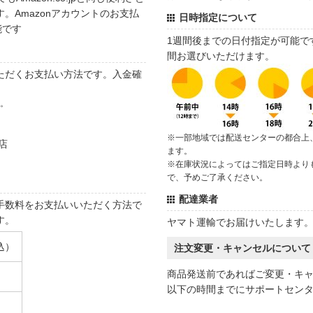
。Amazonアカウントのお支払
日時指定について
能です
1週間後までの日付指定が可能で
間お選びいただけます。
ただくお支払い方法です。入金確
す。
※一部地域では配送センターの都合上
店
ます。
※在庫状況によってはご指定日時より
で、予めご了承ください。
配達業者
手数料をお支払いいただく方法で
す。
ヤマト運輸でお届けいたします
込）
注文変更・キャンセルについて
商品発送前であればご変更・キ
以下の時間までにサポートセン