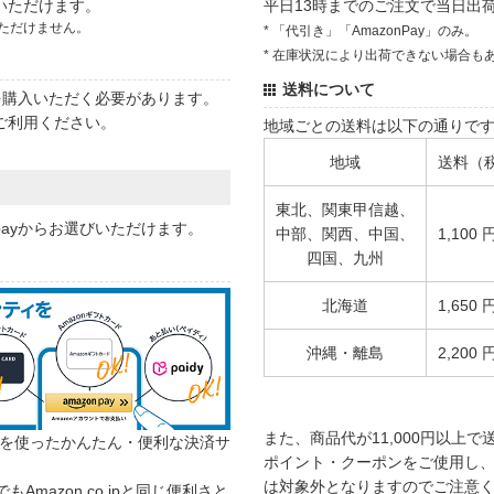
いただけます。
平日13時までのご注文で当日出
ただけません。
* 「代引き」「AmazonPay」のみ。
* 在庫状況により出荷できない場合も
送料について
状を購入いただく必要があります。
ご利用ください。
地域ごとの送料は以下の通りで
地域
送料（
東北、関東甲信越、
 payからお選びいただけます。
中部、関西、中国、
1,100 
四国、九州
北海道
1,650 
沖縄・離島
2,200 
また、商品代が11,000円以上
カウントを使ったかんたん・便利な決済サ
ポイント・クーポンをご使用し、商
は対象外となりますのでご注意
でもAmazon.co.jpと同じ便利さと