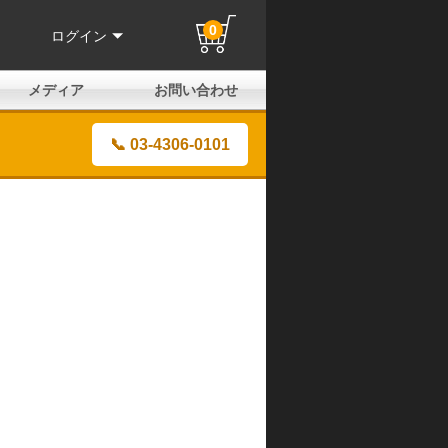
0
ログイン
メディア
お問い合わせ
はじめての方へ
よくある質問
電話でのお問い合わせ
メールお問い合わせ
全国取扱店
全国取付協力店
業販申請フォーム
製品保証申請のご案内
ユーザー登録（保証）
📞 03-4306-0101